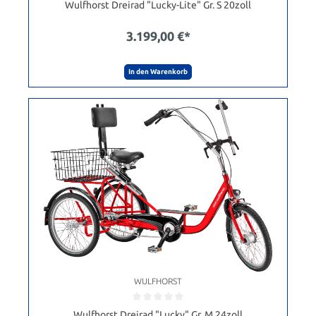
Wulfhorst Dreirad "Lucky-Lite" Gr. S 20zoll
3.199,00 €*
In den Warenkorb
WULFHORST
Wulfhorst Dreirad "Lucky" Gr. M 24zoll