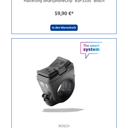
Halterung SmartphoneGrip "BSP3200" Bosch
59,90 €*
In den Warenkorb
BOSCH