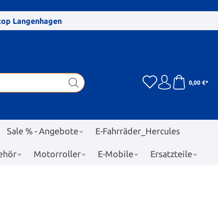
stop Langenhagen
0,00 €*
Sale % - Angebote
E-Fahrräder_Hercules
ehör
Motorroller
E-Mobile
Ersatzteile