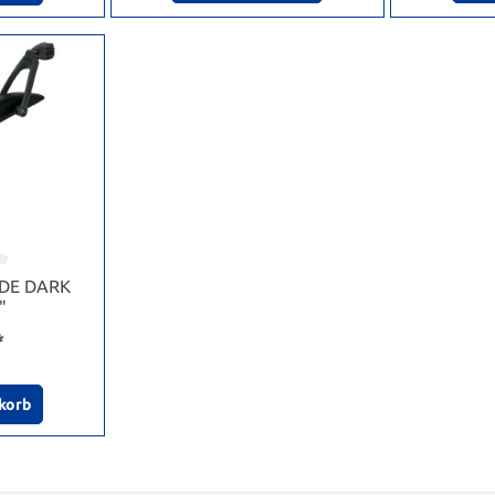
ADE DARK
"
*
korb