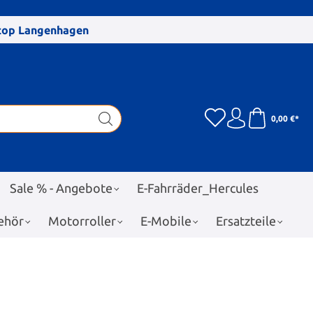
stop Langenhagen
0,00 €*
Sale % - Angebote
E-Fahrräder_Hercules
ehör
Motorroller
E-Mobile
Ersatzteile