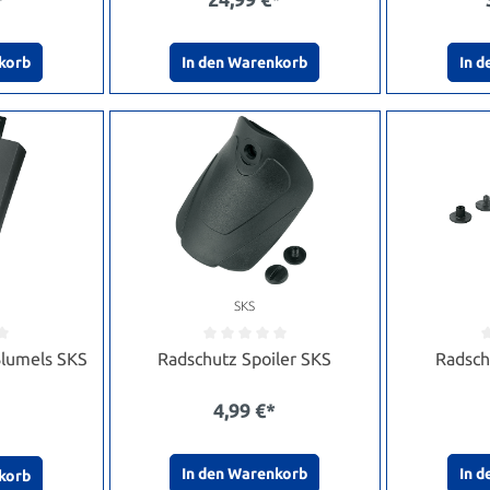
korb
In den Warenkorb
In 
SKS
Blumels SKS
Radschutz Spoiler SKS
Radsch
4,99 €*
In den Warenkorb
In 
korb